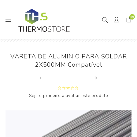
(0)
Início
Tubagem e Acessórios
VARETA DE ALUMINIO PARA SOLDAR 2X500MM Compatível
VARETA DE ALUMINIO PARA SOLDAR
2X500MM Compatível
Next
product
Previous product
Seja o primeiro a avaliar este produto