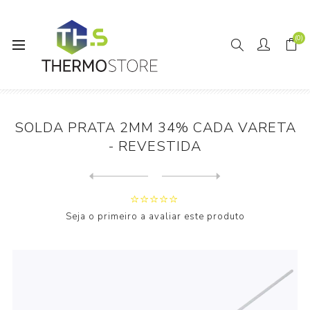
(0)
Início
Tubagem e Acessórios
SOLDA PRATA 2MM 34% CADA VARETA - REVESTIDA
SOLDA PRATA 2MM 34% CADA VARETA
- REVESTIDA
Next
product
Previous product
ANODO DE MAGNESIO 3/4" X Ø2...
Seja o primeiro a avaliar este produto