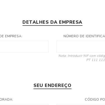
DETALHES DA EMPRESA
DE EMPRESA:
NÚMERO DE IDENTIFICAÇ
Nota: Introduzir NIF com códi
PT 111 111
SEU ENDEREÇO
ORADA:
CÓDIGO PO