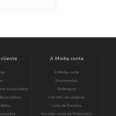
 cliente
A Minha conta
sar
A Minha conta
as
Encomendas
nte visualizados
Endereços
 de produtos
Carrinho de compras
odutos
Lista de Desejos
clamações
Solicitar conta do fornecedor