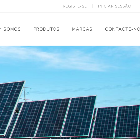
REGISTE-SE
INICIAR SESSÃO
M SOMOS
PRODUTOS
MARCAS
CONTACTE-N
Solar Termodinâmico
Tubagem e Acessórios
Calhas
Eletricidade
Ventilação
Spiro