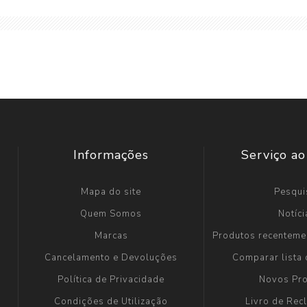
Informações
Serviço ao
Mapa do site
Pesqui
Quem Somos
Notíci
Marcas
Produtos recenteme
Cancelamento e Devoluções
Comparar lista
Política de Privacidade
Novos Pr
Condições de Utilização
Livro de Re