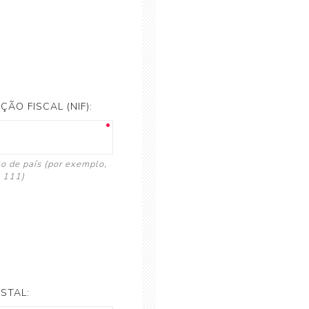
ÃO FISCAL (NIF):
go de país (por exemplo,
 111)
STAL: