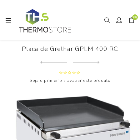
(0)
Início
Horeca
Placa de Grelhar GPLM 400 RC
Placa de Grelhar GPLM 400 RC
Next
product
Previous product
Seja o primeiro a avaliar este produto