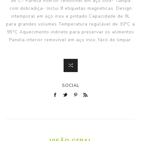
95°C- Panela interior removível em aço inox- Tampa
com dobradiça- Inclui 8 etiquetas magnéticas. Design
intemporal em aço inox e pintado Capacidade de 9L
para grandes volumes Temperatura regulável de 30°C a
95°C Aquecimento indireto para preservar os alimentos
Panela interior removível em aço inox, fácil de limpar.
SOCIAL