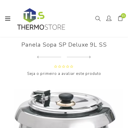
(0)
Início
Horeca
Panela Sopa SP Deluxe 9L SS
Panela Sopa SP Deluxe 9L SS
Next
product
Previous product
Seja o primeiro a avaliar este produto