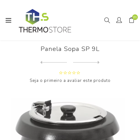
(0)
Início
Horeca
Panela Sopa SP 9L
Panela Sopa SP 9L
Next
product
Previous product
Placa de Grelhar GPLM 400 R...
Seja o primeiro a avaliar este produto