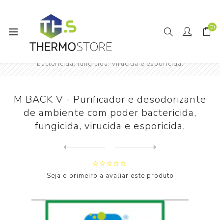
(0)
Início
Tubagem e Acessórios
M BACK V - Purificador e desodorizante de ambiente com poder
bactericida, fungicida, virucida e esporicida.
M BACK V - Purificador e desodorizante
de ambiente com poder bactericida,
fungicida, virucida e esporicida.
Next
product
Previous product
Fita Adesiva Isoladora PVC ...
Seja o primeiro a avaliar este produto