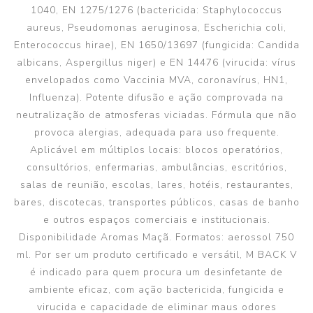
1040, EN 1275/1276 (bactericida: Staphylococcus
aureus, Pseudomonas aeruginosa, Escherichia coli,
Enterococcus hirae), EN 1650/13697 (fungicida: Candida
albicans, Aspergillus niger) e EN 14476 (virucida: vírus
envelopados como Vaccinia MVA, coronavírus, HN1,
Influenza). Potente difusão e ação comprovada na
neutralização de atmosferas viciadas. Fórmula que não
provoca alergias, adequada para uso frequente.
Aplicável em múltiplos locais: blocos operatórios,
consultórios, enfermarias, ambulâncias, escritórios,
salas de reunião, escolas, lares, hotéis, restaurantes,
bares, discotecas, transportes públicos, casas de banho
e outros espaços comerciais e institucionais.
Disponibilidade Aromas Maçã. Formatos: aerossol 750
ml. Por ser um produto certificado e versátil, M BACK V
é indicado para quem procura um desinfetante de
ambiente eficaz, com ação bactericida, fungicida e
virucida e capacidade de eliminar maus odores