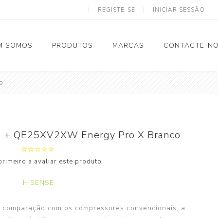
REGISTE-SE
INICIAR SESSÃO
M SOMOS
PRODUTOS
MARCAS
CONTACTE-N
o
Solar Termodinâmico
 + QE25XV2XW Energy Pro X Branco
Tubagem e Acessórios
primeiro a avaliar este produto
Calhas
Eletricidade
HISENSE
Ventilação
m comparação com os compressores convencionais, a
Spiro