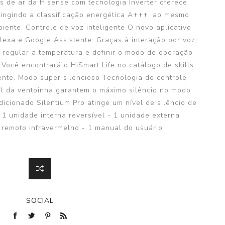
s de ar da Hisense com tecnologia Inverter oferece
tingindo a classificação energética A+++, ao mesmo
iente. Controle de voz inteligente O novo aplicativo
lexa e Google Assistente. Graças à interação por voz,
, regular a temperatura e definir o modo de operação
 Você encontrará o HiSmart Life no catálogo de skills
nte. Modo super silencioso Tecnologia de controle
l da ventoinha garantem o máximo silêncio no modo
dicionado Silentium Pro atinge um nível de silêncio de
1 unidade interna reversível - 1 unidade externa
e remoto infravermelho - 1 manual do usuário
SOCIAL