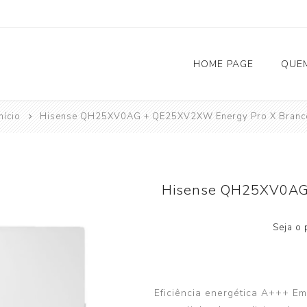
HOME PAGE
QUE
nício
Hisense QH25XV0AG + QE25XV2XW Energy Pro X Branc
Solar Fotovoltaico
Carregadores Eletricos
Hisense QH25XV0AG
Bombas de Calor
Seja o 
AQS (Aquecimento Águas Sanitárias)
Climatização
Depósitos de Inércia
Eficiência energética A+++ E
Acessórios