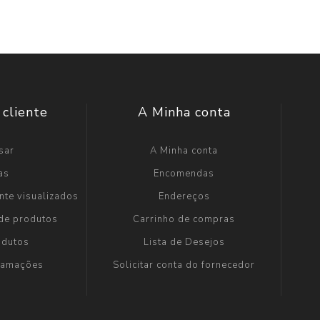
 cliente
A Minha conta
sar
A Minha conta
as
Encomendas
nte visualizados
Endereços
 de produtos
Carrinho de compras
odutos
Lista de Desejos
clamações
Solicitar conta do fornecedor