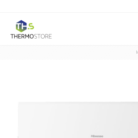
I
Horeca
Ar Condicionado
Mono Split
Portátil
Acessórios