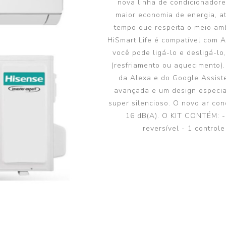
nova linha de condicionadore
Bomba de Calor II
maior economia de energia, a
tempo que respeita o meio amb
HiSmart Life é compatível com A
você pode ligá-lo e desligá-lo
(resfriamento ou aquecimento).
da Alexa e do Google Assiste
avançada e um design especia
super silencioso. O novo ar con
16 dB(A). O KIT CONTÉM: - 
reversível - 1 control