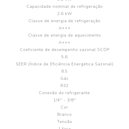
Capacidade nominal de refrigeração
2,6 kW
Classe de energia de refrigeração
A+++
Classe de energia de aquecimento
A+++
Coeficiente de desempenho sazonal SCOP
5,6
SEER (Índice de Eficiência Energética Sazonal)
8,5
Gás
R32
Conexão do refrigerante
1/4'' - 3/8''
Cor
Branco
Tensão
1 fase