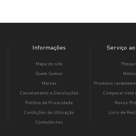
Informações
Serviço ao
Mapa do site
Pesqui
Quem Somos
Notíci
Marcas
Produtos recenteme
Cancelamento e Devoluções
Comparar lista
Política de Privacidade
Novos Pr
Condições de Utilização
Livro de Re
Contacte-nos