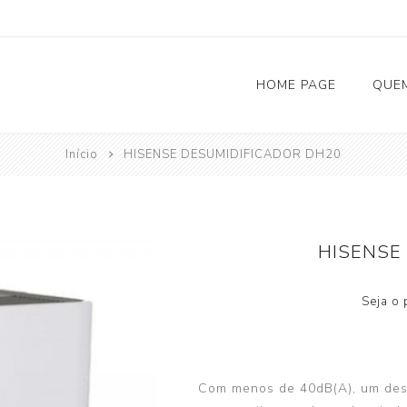
HOME PAGE
QUE
Início
HISENSE DESUMIDIFICADOR DH20
Solar Fotovoltaico
Carregadores Eletricos
HISENSE
Bombas de Calor
Seja o 
AQS (Aquecimento Águas Sanitárias)
Climatização
Depósitos de Inércia
Com menos de 40dB(A), um des
Acessórios