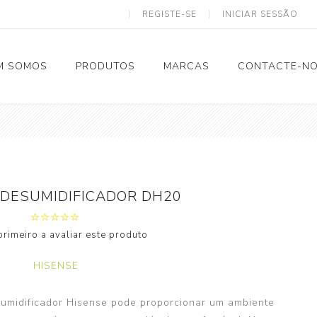
REGISTE-SE
INICIAR SESSÃO
M SOMOS
PRODUTOS
MARCAS
CONTACTE-N
Solar Termodinâmico
 DESUMIDIFICADOR DH20
Tubagem e Acessórios
primeiro a avaliar este produto
Calhas
Eletricidade
HISENSE
Ventilação
umidificador Hisense pode proporcionar um ambiente
Spiro