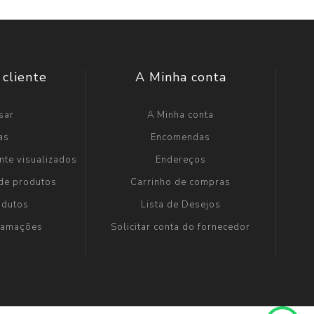
 cliente
A Minha conta
sar
A Minha conta
as
Encomendas
nte visualizados
Endereços
 de produtos
Carrinho de compras
odutos
Lista de Desejos
clamações
Solicitar conta do fornecedor