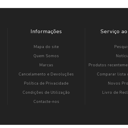
Informações
Serviço ao
Mapa do site
Pesqui
Quem Somos
Notíci
Marcas
Produtos recenteme
Cancelamento e Devoluções
Comparar lista
Política de Privacidade
Novos Pr
Condições de Utilização
Livro de Re
Contacte-nos