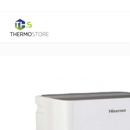
Horeca
Ar Condicionado
Mono Split
Portátil
Acessórios