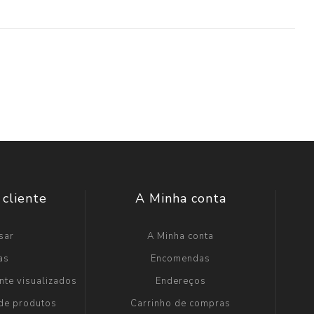
 cliente
A Minha conta
sar
A Minha conta
as
Encomendas
nte visualizados
Endereços
 de produtos
Carrinho de compras