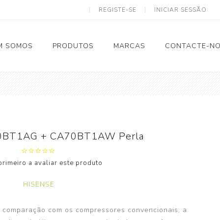
REGISTE-SE
INICIAR SESSÃO
M SOMOS
PRODUTOS
MARCAS
CONTACTE-N
Solar Termodinâmico
0BT1AG + CA70BT1AW Perla
Tubagem e Acessórios
primeiro a avaliar este produto
Calhas
Eletricidade
HISENSE
Ventilação
m comparação com os compressores convencionais, a
Spiro