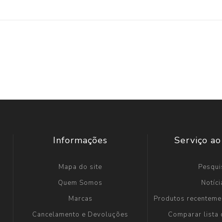
Informações
Serviço ao
Mapa do site
Pesqui
Quem Somos
Notíci
Marcas
Produtos recenteme
Cancelamento e Devoluções
Comparar lista