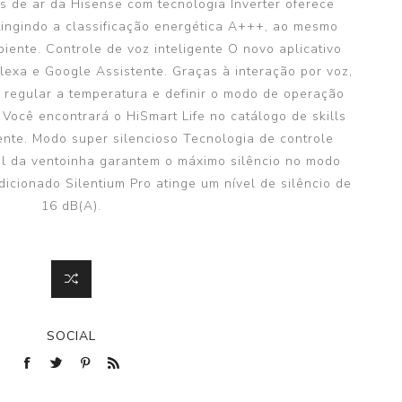
s de ar da Hisense com tecnologia Inverter oferece
tingindo a classificação energética A+++, ao mesmo
iente. Controle de voz inteligente O novo aplicativo
lexa e Google Assistente. Graças à interação por voz,
, regular a temperatura e definir o modo de operação
 Você encontrará o HiSmart Life no catálogo de skills
nte. Modo super silencioso Tecnologia de controle
l da ventoinha garantem o máximo silêncio no modo
dicionado Silentium Pro atinge um nível de silêncio de
16 dB(A).
SOCIAL