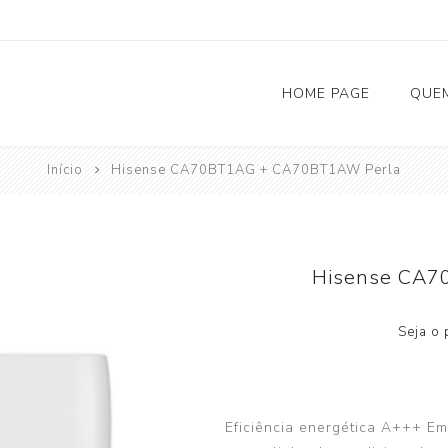
HOME PAGE
QUE
Início
Hisense CA70BT1AG + CA70BT1AW Perla
Solar Fotovoltaico
Carregadores Eletricos
Hisense CA7
Bombas de Calor
Seja o 
AQS (Aquecimento Águas Sanitárias)
Climatização
Depósitos de Inércia
Eficiência energética A+++ E
Acessórios