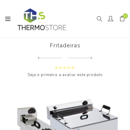
(0)
Início
Horeca
Fritadeiras
Fritadeiras
Next
product
Previous product
Seja o primeiro a avaliar este produto