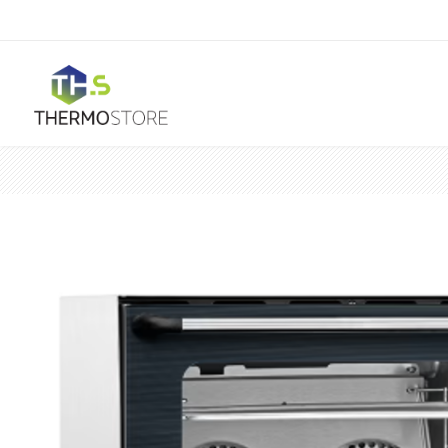
Horeca
Ar Condicionado
Mono Split
Portátil
Acessórios