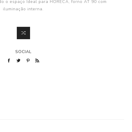
zando o espaço Ideal para HORECA, forno AT 90 com
iluminação interna.
SOCIAL