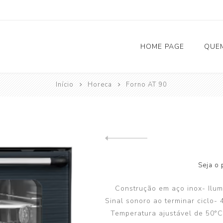
HOME PAGE
QUE
Início
Horeca
Forno AT 90
Solar Fotovoltaico
Carregadores Eletricos
Bombas de Calor
Previous product
Seja o 
AQS (Aquecimento Águas Sanitárias)
Climatização
Construção em aço inox- Ilum
Sinal sonoro ao terminar ciclo- 
Depósitos de Inércia
Temperatura ajustável de 50°C
Acessórios