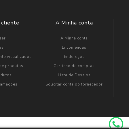
 cliente
A Minha conta
sar
A Minha conta
as
Encomendas
nte visualizados
Endereços
 de produtos
Carrinho de compras
odutos
Lista de Desejos
clamações
Solicitar conta do fornecedor