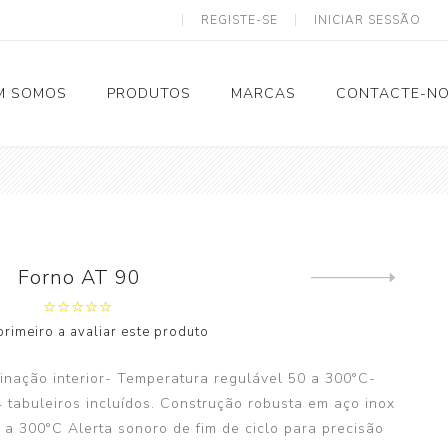
REGISTE-SE
INICIAR SESSÃO
M SOMOS
PRODUTOS
MARCAS
CONTACTE-N
Solar Termodinâmico
Forno AT 90
Next
Tubagem e Acessórios
product
primeiro a avaliar este produto
Calhas
Eletricidade
inação interior- Temperatura regulável 50 a 300°C-
4 tabuleiros incluídos. Construção robusta em aço inox
Ventilação
 a 300°C Alerta sonoro de fim de ciclo para precisão
Spiro