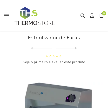
(0)
Início
Horeca
Esterilizador de Facas
Esterilizador de Facas
Next
product
Previous product
Trituradora Immersion Blen...
Seja o primeiro a avaliar este produto