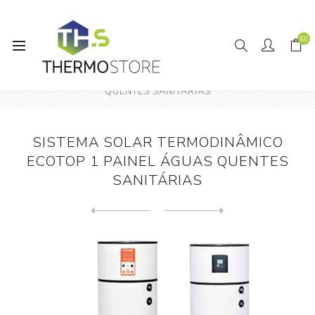
(0)
Início
Solar Termodinâmico
SISTEMA SOLAR TERMODINÂMICO ECOTOP 1 PAINEL ÁGUAS
QUENTES SANITÁRIAS
SISTEMA SOLAR TERMODINÂMICO
ECOTOP 1 PAINEL ÁGUAS QUENTES
SANITÁRIAS
Next
product
Previous product
SISTEMA SOLAR TERMODINÂMICO...