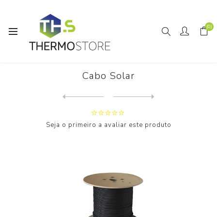
(0)
Início
Solar Fotovoltaico
Cabo Solar
Cabo Solar
Next
product
Previous product
MÓDULO FV JA SOLAR 605WP SI...
Seja o primeiro a avaliar este produto