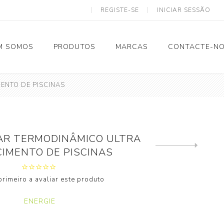
REGISTE-SE
INICIAR SESSÃO
M SOMOS
PRODUTOS
MARCAS
CONTACTE-N
ENTO DE PISCINAS
Solar Termodinâmico
AR TERMODINÂMICO ULTRA
Tubagem e Acessórios
Next
IMENTO DE PISCINAS
product
Calhas
primeiro a avaliar este produto
Eletricidade
ENERGIE
Ventilação
Spiro