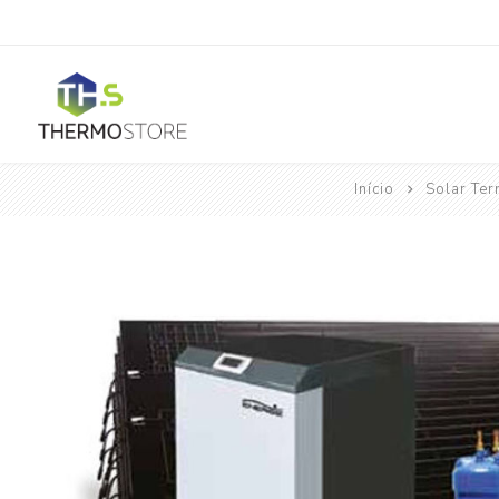
Início
Solar Te
Horeca
Ar Condicionado
Mono Split
Portátil
Acessórios