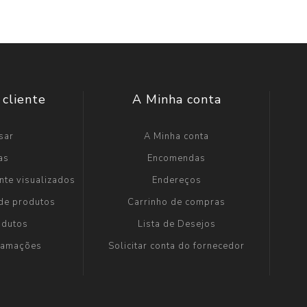
 cliente
A Minha conta
sar
A Minha conta
as
Encomendas
nte visualizados
Endereços
 de produtos
Carrinho de compras
odutos
Lista de Desejos
clamações
Solicitar conta do fornecedor