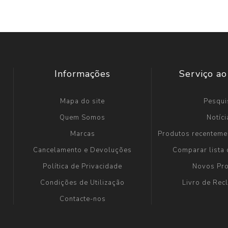
Informações
Serviço ao
Mapa do site
Pesqui
Quem Somos
Notíci
Marcas
Produtos recenteme
Cancelamento e Devoluções
Comparar lista
Política de Privacidade
Novos Pr
Condições de Utilização
Livro de Re
Contacte-nos