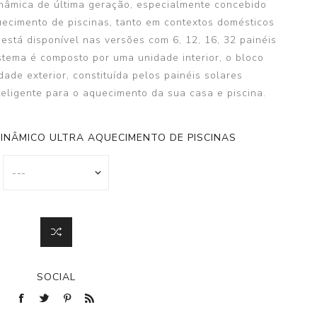
nâmica de última geração, especialmente concebido
ecimento de piscinas, tanto em contextos domésticos
 está disponível nas versões com 6, 12, 16, 32 painéis
stema é composto por uma unidade interior, o bloco
ade exterior, constituída pelos painéis solares
teligente para o aquecimento da sua casa e piscina.
INÂMICO ULTRA AQUECIMENTO DE PISCINAS
SOCIAL