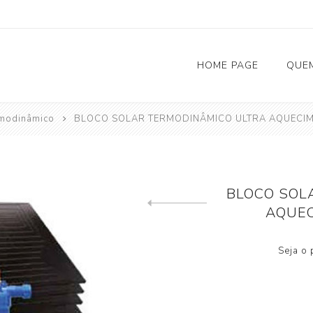
HOME PAGE
QUE
rmodinâmico
BLOCO SOLAR TERMODINÂMICO ULTRA AQUECIM
Solar Fotovoltaico
Carregadores Eletricos
BLOCO SOL
Bombas de Calor
AQUEC
Previous product
AQS (Aquecimento Águas Sanitárias)
Seja o 
Climatização
Depósitos de Inércia
Acessórios