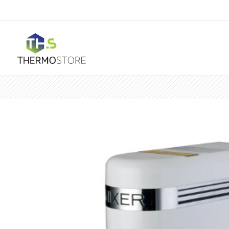
Horeca
Ar Condicionado
Mono Split
Portátil
Acessórios