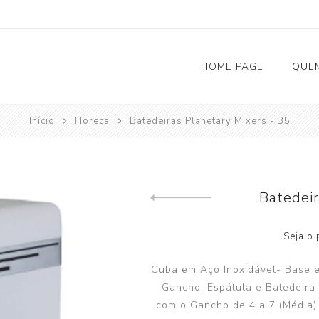
HOME PAGE
QUE
Início
Horeca
Batedeiras Planetary Mixers - B5
Solar Fotovoltaico
Carregadores Eletricos
Batedeir
Bombas de Calor
Previous product
Seja o 
AQS (Aquecimento Águas Sanitárias)
Climatização
Cuba em Aço Inoxidável- Base e
Gancho, Espátula e Batedeira 
Depósitos de Inércia
com o Gancho de 4 a 7 (Média) 
Acessórios