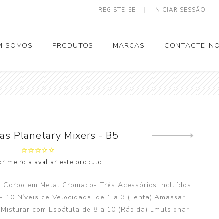
REGISTE-SE
INICIAR SESSÃO
M SOMOS
PRODUTOS
MARCAS
CONTACTE-N
Solar Termodinâmico
as Planetary Mixers - B5
Next
Tubagem e Acessórios
product
primeiro a avaliar este produto
Calhas
Eletricidade
 Corpo em Metal Cromado- Três Acessórios Incluídos:
- 10 Níveis de Velocidade: de 1 a 3 (Lenta) Amassar
Ventilação
Misturar com Espátula de 8 a 10 (Rápida) Emulsionar
Spiro