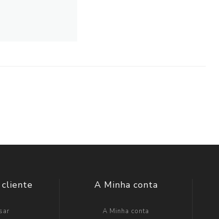
 cliente
A Minha conta
sar
A Minha conta