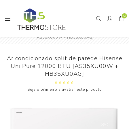
(0)
Início
Ar condicionado split de parede Hisense Uni Pure 12000 BTU
[AS35XU00W + HB35XU0AG]
Ar condicionado split de parede Hisense
Uni Pure 12000 BTU [AS35XU00W +
HB35XU0AG]
Seja o primeiro a avaliar este produto