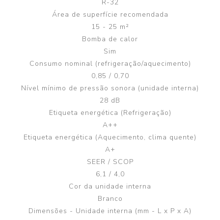
R-32
Área de superfície recomendada
15 - 25 m²
Bomba de calor
Sim
Consumo nominal (refrigeração/aquecimento)
0,85 / 0,70
Nível mínimo de pressão sonora (unidade interna)
28 dB
Etiqueta energética (Refrigeração)
A++
Etiqueta energética (Aquecimento, clima quente)
A+
SEER / SCOP
6,1 / 4,0
Cor da unidade interna
Branco
Dimensões - Unidade interna (mm - L x P x A)