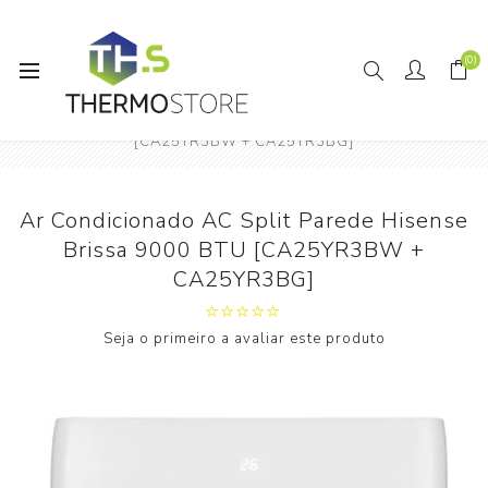
(0)
Início
Ar Condicionado AC Split Parede Hisense Brissa 9000 BTU
[CA25YR3BW + CA25YR3BG]
Ar Condicionado AC Split Parede Hisense
Brissa 9000 BTU [CA25YR3BW +
CA25YR3BG]
Seja o primeiro a avaliar este produto