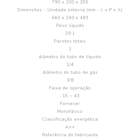
790 x 200 x 255
Dimensões - Unidade externa (mm - L x P x A)
660 x 240 x 483
Peso líquido
29.1
Pacotes totais
2
diâmetro do tubo de líquido
1/4
diâmetro do tubo de gás
3/8
Faixa de operação
-15 ~ 43
Fornecer
Monofásico
Classificação energética
A++
Referência do fabricante