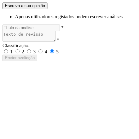
Escreva a sua opinião
Apenas utilizadores registados podem escrever análises
*
*
Classificação:
1
2
3
4
5