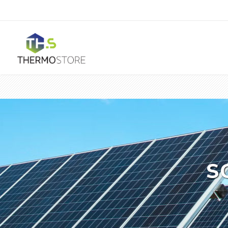
Horeca
Ar Condicionado
S
Mono Split
Portátil
Acessórios