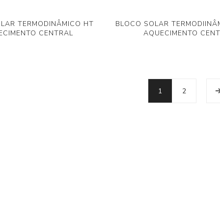
LAR TERMODINÂMICO HT
BLOCO SOLAR TERMODIINÂ
ECIMENTO CENTRAL
AQUECIMENTO CEN
1
2
L ÁGUAS QUENTES SANITÁRIAS