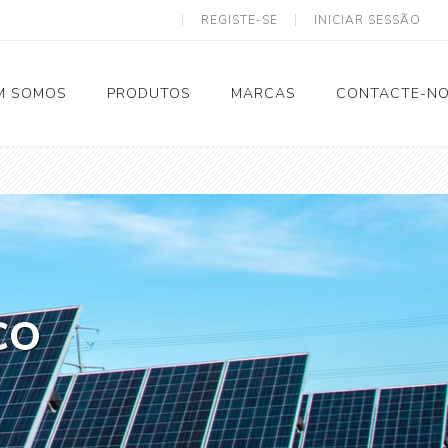
REGISTE-SE
INICIAR SESSÃO
M SOMOS
PRODUTOS
MARCAS
CONTACTE-N
Solar Termodinâmico
Tubagem e Acessórios
CO
Calhas
Eletricidade
Ventilação
Spiro